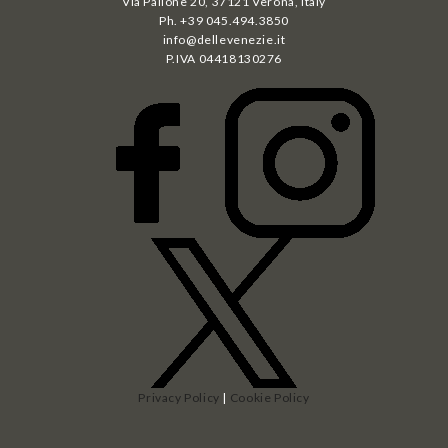
Via Pallone 20, 37121 Verona, Italy
Ph. +39 045.494.3850
info@dellevenezie.it
P.IVA
04418130276
Privacy Policy
|
Cookie Policy