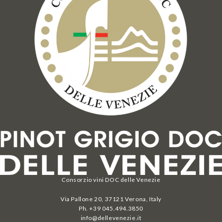
Consorzio vini DOC delle Venezie
Via Pallone 20, 37121 Verona, Italy
Ph. +39 045.494.3850
info@dellevenezie.it