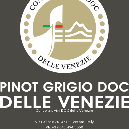
Consorzio vini DOC delle Venezie
Via Pallone 20, 37121 Verona, Italy
Ph. +39 045.494.3850