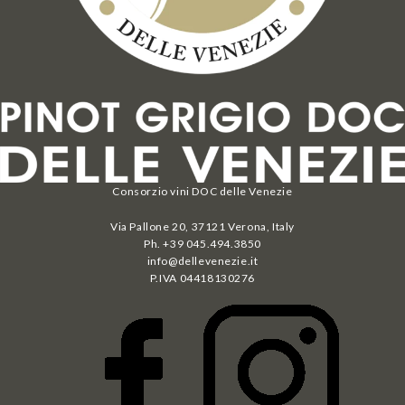
Consorzio vini DOC delle Venezie
Via Pallone 20, 37121 Verona, Italy
Ph. +39 045.494.3850
info@dellevenezie.it
P.IVA
04418130276