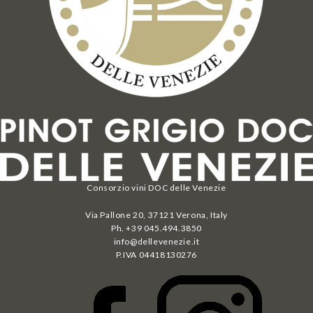
Consorzio vini DOC delle Venezie
Via Pallone 20, 37121 Verona, Italy
Ph. +39 045.494.3850
info@dellevenezie.it
P.IVA
04418130276