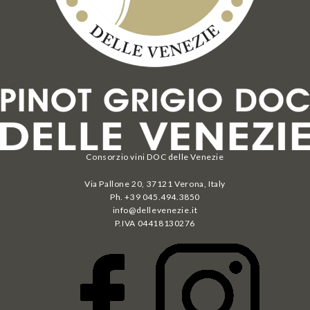
Consorzio vini DOC delle Venezie
Via Pallone 20, 37121 Verona, Italy
Ph. +39 045.494.3850
info@dellevenezie.it
P.IVA
04418130276