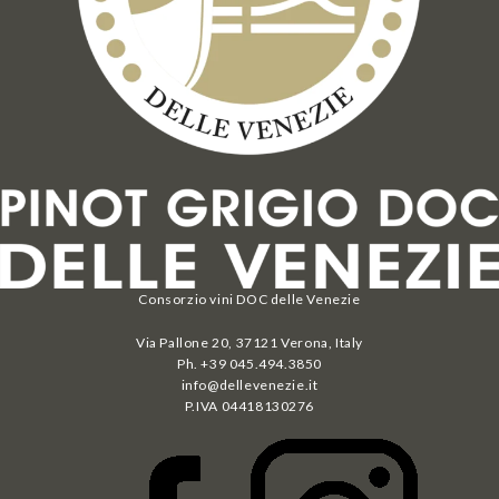
Consorzio vini DOC delle Venezie
Via Pallone 20, 37121 Verona, Italy
Ph. +39 045.494.3850
info@dellevenezie.it
P.IVA
04418130276