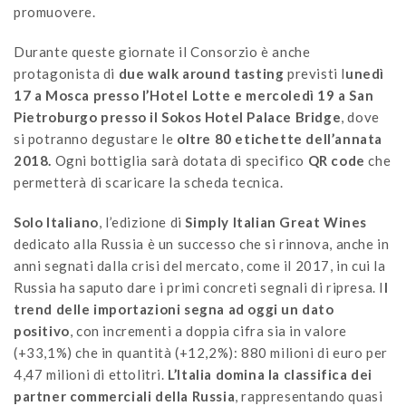
promuovere.
Durante queste giornate il Consorzio è anche
protagonista di
due walk around tasting
previsti l
unedì
17 a Mosca presso l’Hotel Lotte e mercoledì 19 a San
Pietroburgo presso il Sokos Hotel Palace Bridge
, dove
si potranno degustare le
oltre 80 etichette dell’annata
2018.
Ogni bottiglia sarà dotata di specifico
QR code
che
permetterà di scaricare la scheda tecnica.
Solo Italiano
, l’edizione di
Simply Italian Great Wines
dedicato alla Russia è un successo che si rinnova, anche in
anni segnati dalla crisi del mercato, come il 2017, in cui la
Russia ha saputo dare i primi concreti segnali di ripresa. I
l
trend delle importazioni segna ad oggi un dato
positivo
, con incrementi a doppia cifra sia in valore
(+33,1%) che in quantità (+12,2%): 880 milioni di euro per
4,47 milioni di ettolitri.
L’Italia domina la classifica dei
partner commerciali della Russia
, rappresentando quasi