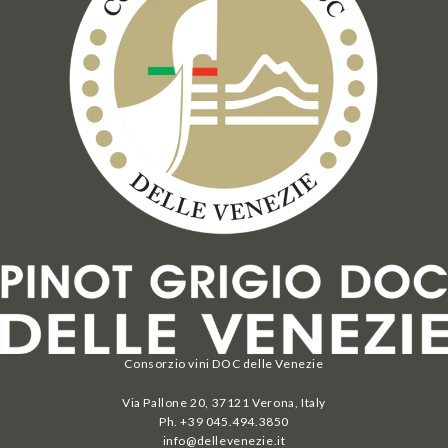
Consorzio vini DOC delle Venezie
Via Pallone 20, 37121 Verona, Italy
Ph. +39 045.494.3850
info@dellevenezie.it