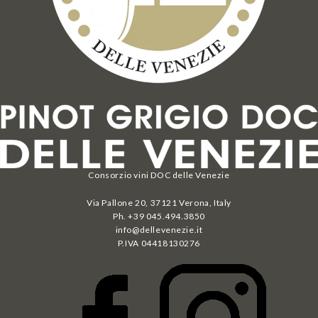
Consorzio vini DOC delle Venezie
Via Pallone 20, 37121 Verona, Italy
Ph. +39 045.494.3850
info@dellevenezie.it
P.IVA
04418130276