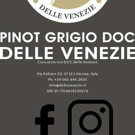
Consorzio vini DOC delle Venezie
Via Pallone 20, 37121 Verona, Italy
Ph. +39 045.494.3850
info@dellevenezie.it
VAT ID IT
04418130276