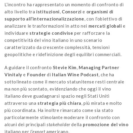
L’incontro ha rappresentato un momento di confronto di
alto livello tra
istituzioni
,
Consorzi
e
organismi di
supporto all’internazionalizzazione
, con l’obiettivo di
analizzare le trasformazioni in atto nei
mercati globali
e
individuare
strategie
condivise
per rafforzare la
competitività del vino italiano in uno scenario
caratterizzato da crescente complessità, tensioni
geopolitiche e ridefinizione degli equilibri commerciali.
A guidare il confronto
Stevie Kim
,
Managing Partner
Vinitaly
e
Founder
di
Italian Wine Podcast
, che ha
sottolineato come il mercato statunitense resti centrale
ma non più scontato, evidenziando che oggi il vino
italiano deve guadagnarsi spazio negli Stati Uniti
attraverso una
strategia
più
chiara
, più mirata e molto
più coordinata. Ha inoltre rimarcato come sia stato
particolarmente stimolante moderare il confronto con
alcuni dei principali
stakeholder
della
promozione
del
vino
italiano per
l’export
americano.