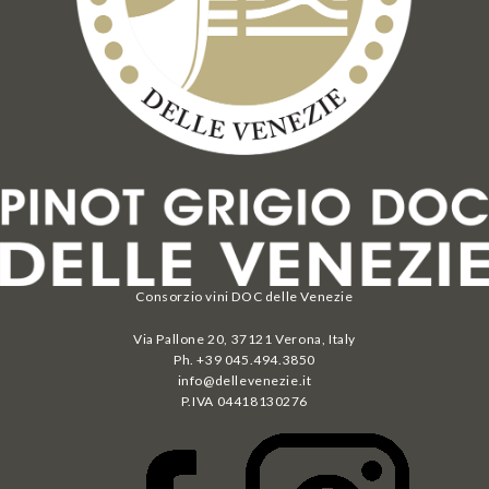
Consorzio vini DOC delle Venezie
Via Pallone 20, 37121 Verona, Italy
Ph. +39 045.494.3850
info@dellevenezie.it
P.IVA
04418130276