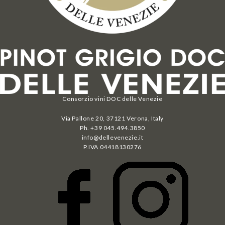
Consorzio vini DOC delle Venezie
Via Pallone 20, 37121 Verona, Italy
Ph. +39 045.494.3850
info@dellevenezie.it
P.IVA
04418130276