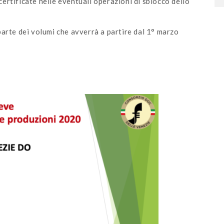
ertificate nelle eventuali operazioni di sblocco dello
parte dei volumi che avverrà a partire dal 1° marzo