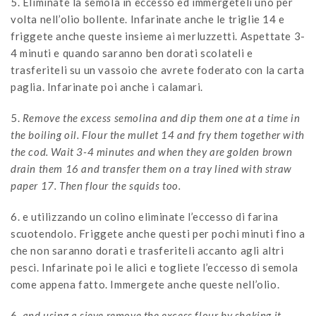
5. Eliminate la semola in eccesso ed immergeteli uno per
volta nell’olio bollente. Infarinate anche le triglie 14 e
friggete anche queste insieme ai merluzzetti. Aspettate 3-
4 minuti e quando saranno ben dorati scolateli e
trasferiteli su un vassoio che avrete foderato con la carta
paglia. Infarinate poi anche i calamari.
5.
Remove the excess semolina and dip them one at a time in
the boiling oil. Flour the mullet 14 and fry them together with
the cod. Wait 3-4 minutes and when they are golden brown
drain them 16 and transfer them on a tray lined with straw
paper 17. Then flour the squids too.
6. e utilizzando un colino eliminate l’eccesso di farina
scuotendolo. Friggete anche questi per pochi minuti fino a
che non saranno dorati e trasferiteli accanto agli altri
pesci. Infarinate poi le alici e togliete l’eccesso di semola
come appena fatto. Immergete anche queste nell’olio.
6.
and using a sieve remove the excess flour by shaking it.