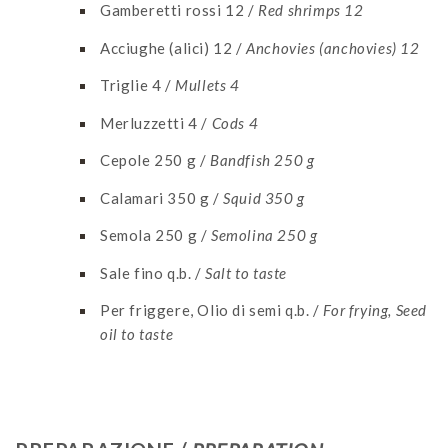
Gamberetti rossi 12 /
Red shrimps 12
Acciughe (alici) 12 /
Anchovies (anchovies) 12
Triglie 4 /
Mullets 4
Merluzzetti 4 /
Cods 4
Cepole 250 g /
Bandfish 250 g
Calamari 350 g /
Squid 350 g
Semola 250 g /
Semolina 250 g
Sale fino q.b. /
Salt to taste
Per friggere, Olio di semi q.b. /
For frying, Seed
oil to taste