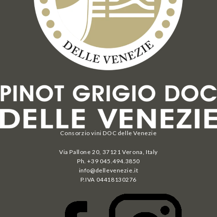
Consorzio vini DOC delle Venezie
Via Pallone 20, 37121 Verona, Italy
Ph. +39 045.494.3850
info@dellevenezie.it
P.IVA
04418130276