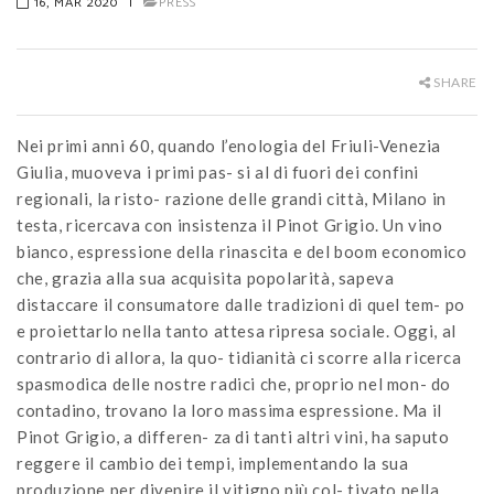
16, MAR 2020
|
PRESS
SHARE
Nei primi anni 60, quando l’enologia del Friuli-Venezia
Giulia, muoveva i primi pas- si al di fuori dei confini
regionali, la risto- razione delle grandi città, Milano in
testa, ricercava con insistenza il Pinot Grigio. Un vino
bianco, espressione della rinascita e del boom economico
che, grazia alla sua acquisita popolarità, sapeva
distaccare il consumatore dalle tradizioni di quel tem- po
e proiettarlo nella tanto attesa ripresa sociale. Oggi, al
contrario di allora, la quo- tidianità ci scorre alla ricerca
spasmodica delle nostre radici che, proprio nel mon- do
contadino, trovano la loro massima espressione. Ma il
Pinot Grigio, a differen- za di tanti altri vini, ha saputo
reggere il cambio dei tempi, implementando la sua
produzione per divenire il vitigno più col- tivato nella