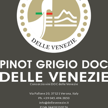
Consorzio vini DOC delle Venezie
Via Pallone 20, 37121 Verona, Italy
Ph. +39 045.494.3850
info@dellevenezie.it
P.IVA
04418130276